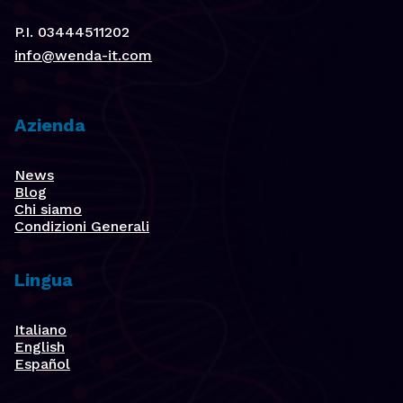
P.I. 03444511202
info@wenda-it.com
Azienda
News
Blog
Chi siamo
Condizioni Generali
Lingua
Italiano
English
Español