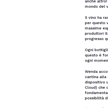
anche altro!
mondo del v
Il vino ha ra
per questo v
massime espr
produttori i
progresso qu
Ogni bottigl
questo è fo
ogni moment
Wenda accom
cantina alla
dispositivo
Cloud) che c
fondamentali
possibilità 