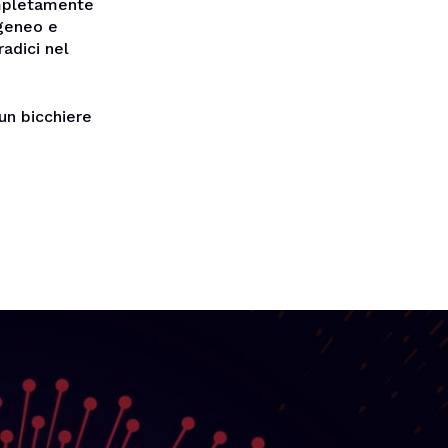
ompletamente
ogeneo e
adici nel
 un bicchiere