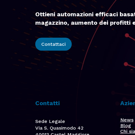
Ottieni automazioni efficaci basat
magazzino, aumento dei profitti e
Contattaci
Contatti
Azie
News
Sede Legale
Blog
Via S. Quasimodo 42
Chi s
40013 Castel Maggiore