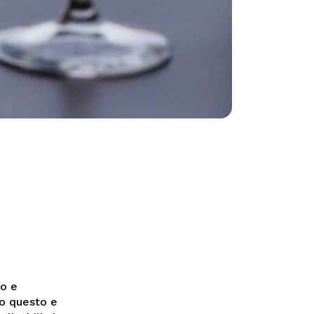
co e
to questo e