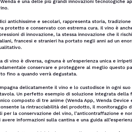
 Wenda è una delle più grandi innovazioni tecnologiche app
ino.
dici antichissime e secolari, rappresenta storia, tradizione
a protetto e conservato con estrema cura. Il vino è anch
essioni di innovazione, la stessa innovazione che il rischi
taliani, francesi e stranieri ha portato negli anni ad un en
alitativo.
ia di vino è diversa, ognuna è un’esperienza unica e irripeti
ndamentale conservare e proteggere al meglio questo pa
o fino a quando verrà degustata.
pagna delicatamente il vino e lo custodisce in ogni suo 
 tavola. Un perfetto esempio di soluzione integrata della fi
 unico composto di tre anime (Wenda App, Wenda Device
onsente la rintracciabilità del prodotto, il monitoraggio 
 per la conservazione del vino, l’anticontraffazione e no
di avere informazioni sulla cantina e una guida all’esperien