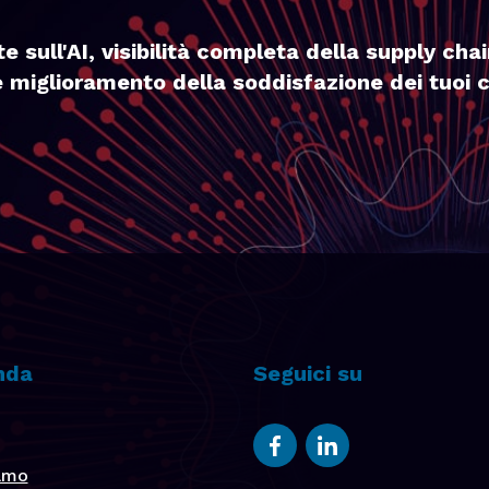
e sull'AI, visibilità completa della supply chai
 miglioramento della soddisfazione dei tuoi cl
nda
Seguici su
iamo