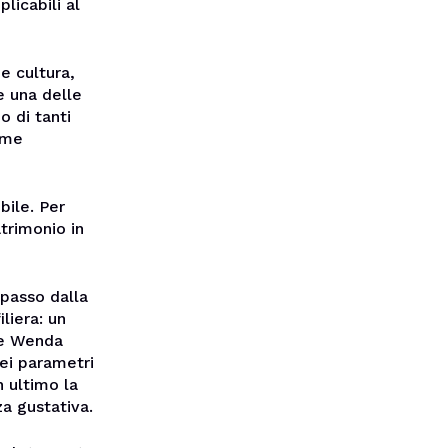
licabili al
 e cultura,
e una delle
o di tanti
orme
bile. Per
trimonio in
passo dalla
liera: un
 e Wenda
dei parametri
n ultimo la
za gustativa.