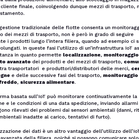
cliente finale, coinvolgendo dunque mezzi di trasporto, 
istamento.
estione tradizionale delle flotte consenta un monitoragg
 dei mezzi di trasporto, non è però in grado di seguire
e i prodotti lungo l’intera filiera, quando ad esempio ci 
olungati. In queste fasi l’utilizzo di un’infrastruttura IoT 
rtanza in quanto permette
localizzazione
,
monitoraggio
to avanzato
dei prodotti e dei mezzi di trasporto,
comun
tra trasportatori e produttori/distributori delle merci,
ce
egne
e delle successive fasi del trasporto,
monitoraggio 
 freddo
,
sicurezza alimentare
.
orma basata sull’IoT può monitorare continuativamente la
ne e le condizioni di una data spedizione, inviando allarmi
no rilevati dei problemi dai sensori ambientali (danni, rit
bientali inadatte al carico, tentativi di furto).
zzazione dei dati è un altro vantaggio dell’utilizzo dell’Io
à avanzata della filiera, poiché si possono comunicare solo