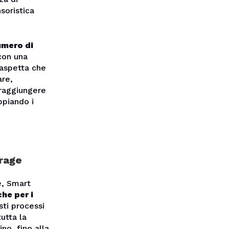
soristica
umero di
con una
 aspetta che
are,
 raggiungere
ppiando i
erage
e, Smart
he per i
sti processi
utta la
no, fino alla