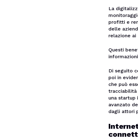
La digitaliz
monitoraggio
profitti e re
delle aziend
relazione ai
Questi benef
informazioni,
Di seguito c
poi in evide
che può ess
tracciabilit
una startup 
avanzato de
dagli attori
Internet
connetti