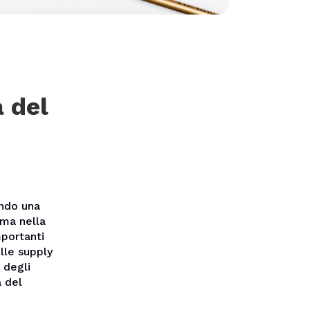
a del
ando una
gma nella
mportanti
lle supply
t degli
a del