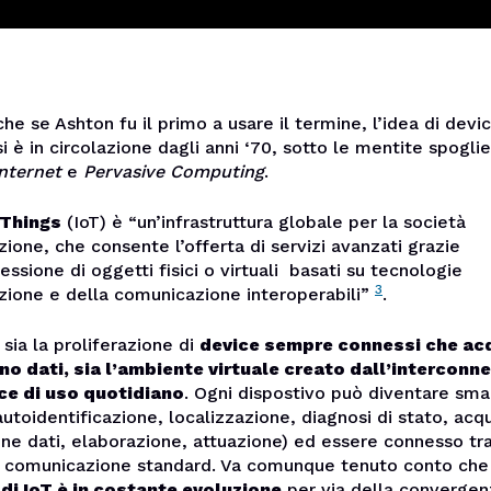
che se Ashton fu il primo a usare il termine, l’idea di devi
i è in circolazione dagli anni ‘70, sotto le mentite spoglie
nternet
e
Pervasive Computing
.
 Things
(IoT) è “un’infrastruttura globale per la società
zione, che consente l’offerta di servizi avanzati grazie
nessione di oggetti fisici o virtuali basati su tecnologie
3
zione e della comunicazione interoperabili”
.
 sia la proliferazione di
device sempre connessi che ac
o dati, sia l’ambiente virtuale creato dall’interconn
ce di uso
quotidiano
. Ogni dispostivo può diventare sma
autoidentificazione, localizzazione, diagnosi di stato, acq
ne dati, elaborazione, attuazione) ed essere connesso tr
di comunicazione standard. Va comunque tenuto conto ch
 di IoT è in costante evoluzione
per via della convergen