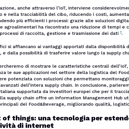
zazione, anche attraverso l’IoT, interviene considerevolme
 e nella tracciabilità del cibo, riducendo i costi, aumenta
ndendo più efficienti i processi: grazie alle soluzioni digita
e agroalimentari ha riscontrato una riduzione di tempi e c
1
 processi di raccolta, gestione e trasmissione dei dati
.
ici si affiancano ai vantaggi apportati dalla disponibilità d
 e dalla possibilità di trasferire valore lungo la supply cha
ercheremo di mostrare le caratteristiche centrali dell’Io
nza le sue applicazioni nel settore della logistica del Fo
ere potenziata con soluzioni che permettano monitoraggi
à avanzati dell’intera supply chain. In conclusione, parler
italiana supportata da investitori europei che per il tracc
lla supply chain offre un Information Management Hub uti
 principali del Food&Beverage, migliorando qualità, logisti
 of things: una tecnologia per estend
vità di internet