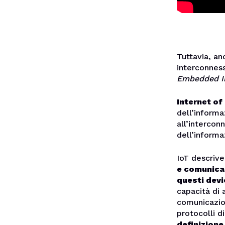
Tuttavia, an
interconness
Embedded I
Internet of
dell’informa
all’intercon
dell’informa
IoT descrive
e comunican
questi devi
capacità di 
comunicazio
protocolli 
definizione