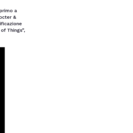
 primo a
rocter &
ificazione
 of Things”,