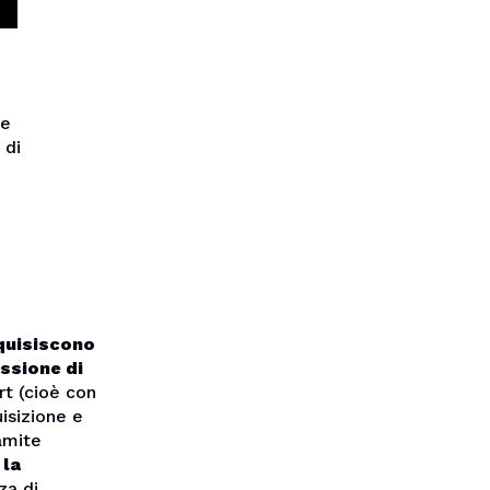
ce
 di
quisiscono
essione di
rt (cioè con
uisizione e
amite
e
la
za di