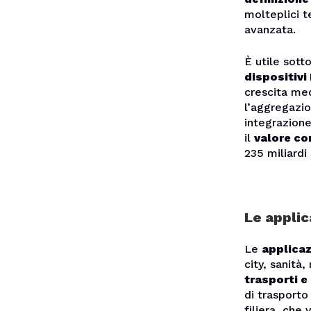
molteplici t
avanzata.
È utile sott
dispositivi
crescita me
l’aggregazi
integrazione
il
valore com
235 miliardi 
Le applic
Le
applicaz
city, sanità
trasporti e
di trasporto
filiera, che