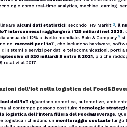
ecnologie come real-time analytics, machine learning, sen
4
olineare
alcuni dati statistici
: secondo IHS Markit
, il
n
 IoT interconnessi raggiungerà i 125 miliardi nel 2030
, 
5
dia annua del 12% a livello mondiale. Bain & Company
si
one dei
mercati per l’IoT
, che includono hardware, softw
 di sistemi e servizi per dati e telecomunicazioni, porti a
plessivo di 520 miliardi $ entro il 2021
, più che raddo
$ relativi al 2017.
azioni dell’Iot nella logistica del Food&Bev
ioni dell’IoT
riguardano domotica, automotiv
e, ambient
, ma al contempo possono costituire
tecnologie strategic
 la logistica dell’intera filiera del Food&Beverage
. Que
 e logistica richiedono un
monitoraggio costante
lungo t
 va dalla produzione alimentare, allo stoccaggio in magazzi