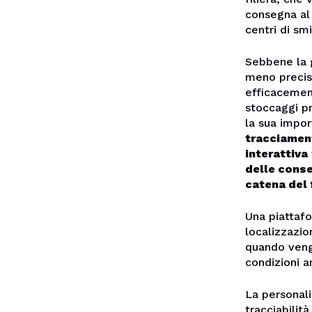
consegna al 
centri di sm
Sebbene la g
meno preciso
efficacement
stoccaggi pr
la sua impo
tracciamen
interattiva
delle cons
catena del
Una piattaf
localizzazio
quando vengo
condizioni am
La personali
tracciabilit