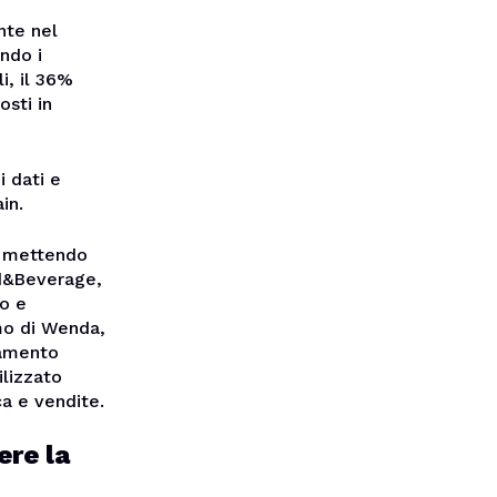
nte nel
ndo i
li, il 36%
osti in
i dati e
in.
T, mettendo
od&Beverage,
o e
emo di Wenda,
iamento
lizzato
ca e vendite.
ere la