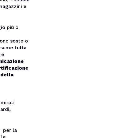
magazzini e
io più o
sono soste o
assume tutta
e
icazione
rtificazione
della
 mirati
ardi,
T per la
 le