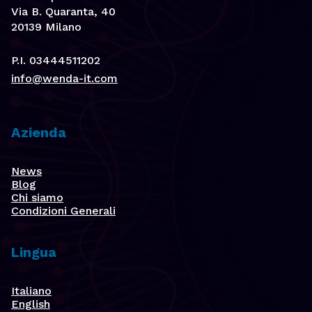
Via B. Quaranta, 40
20139 Milano
P.I. 03444511202
info@wenda-it.com
Azienda
News
Blog
Chi siamo
Condizioni Generali
Lingua
Italiano
English