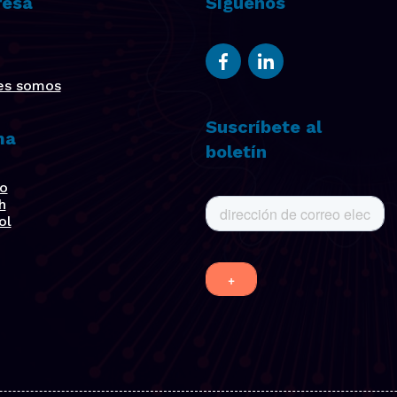
esa
Síguenos
es somos
Suscríbete al
ma
boletín
no
h
ol