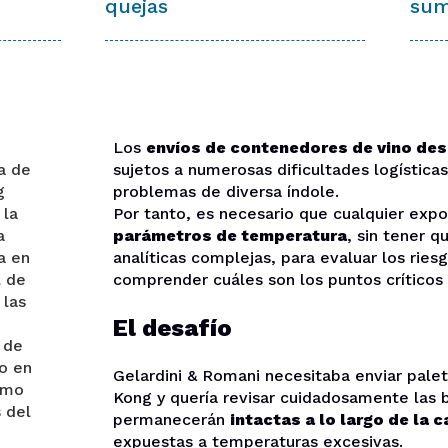
quejas
sum
Los
envíos de contenedores de vino desd
sa de
sujetos a numerosas dificultades logística
g
problemas de diversa índole.
 la
Por tanto, es necesario que cualquier exp
a
parámetros de temperatura
, sin tener 
a en
analíticas complejas, para evaluar los ries
l de
comprender cuáles son los puntos críticos
 las
El desafío
 de
o en
Gelardini & Romani necesitaba enviar palet
omo
Kong y quería revisar cuidadosamente las 
 del
permanecerán
intactas a lo largo de la 
expuestas a temperaturas excesivas.