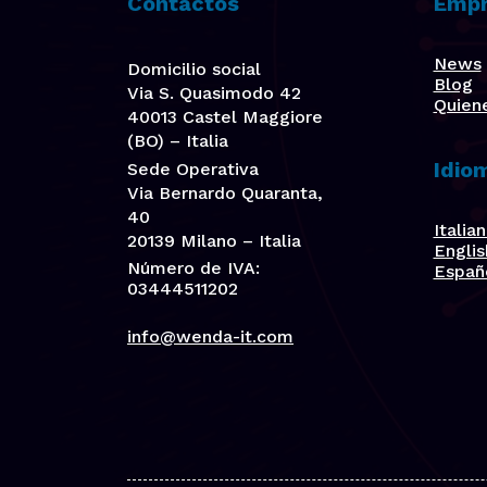
Contactos
Empr
News
Domicilio social
Blog
Via S. Quasimodo 42
Quien
40013 Castel Maggiore
(BO) – Italia
Idio
Sede Operativa
Via Bernardo Quaranta,
40
Italia
20139 Milano – Italia
Englis
Número de IVA:
Españ
03444511202
info@wenda-it.com