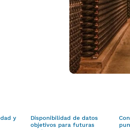
idad y
Disponibilidad de datos
Con
objetivos para futuras
pun